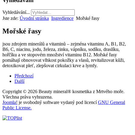
Vyhledávání
Vyhledávání...
Jste zde:
Úvodní stránka
Ingredience
Mořské řasy
Mořské řasy
jsou zdrojem minerálů a vitaminů – zejména vitaminu A, B1, B2,
B6, C, niacinu, jodu, železa, zinku, vápníku, sodíku, draslíku,
hořčíku a ve stopovém množství vitaminu B12. Mořské řasy
pomáhají obnovovat vlhkost pokožky a vlasů, revitalizovat kůži,
detoxikovat pleť, zlepšovat cirkulaci krve a lymfy.
Předchozí
Další
Copyright © 2026 Beauty mineral® kosmetika z Mrtvého moře.
Všechna práva vyhrazena.
Joomla!
je svobodný software vydaný pod licencí
GNU General
Public License.