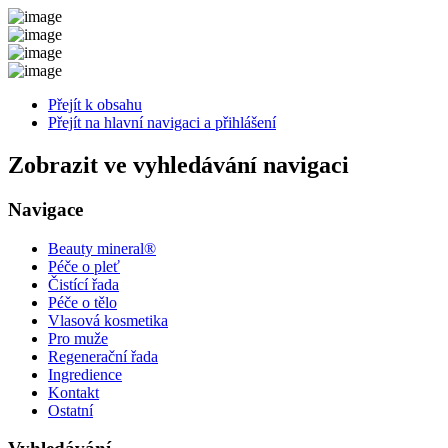
Přejít k obsahu
Přejít na hlavní navigaci a přihlášení
Zobrazit ve vyhledávání navigaci
Navigace
Beauty mineral®
Péče o pleť
Čistící řada
Péče o tělo
Vlasová kosmetika
Pro muže
Regenerační řada
Ingredience
Kontakt
Ostatní