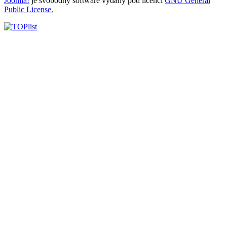
Joomla!
je svobodný software vydaný pod licencí
GNU General
Public License.