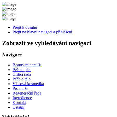
Přejít k obsahu
Přejít na hlavní navigaci a přihlášení
Zobrazit ve vyhledávání navigaci
Navigace
Beauty mineral®
Péče o pleť
Čistící řada
Péče o tělo
Vlasová kosmetika
Pro muže
Regenerační řada
Ingredience
Kontakt
Ostatní